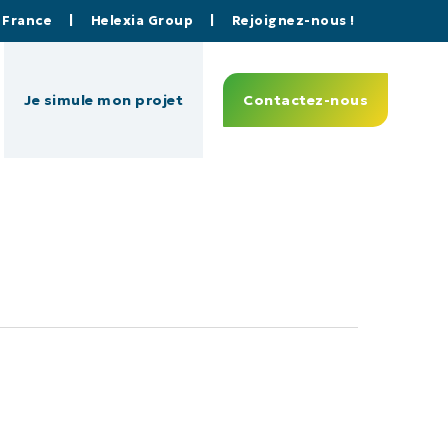
a France
|
Helexia Group
|
Rejoignez-nous !
Je simule mon projet
Contactez-nous