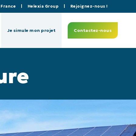
a France
|
Helexia Group
|
Rejoignez-nous !
Je simule mon projet
Contactez-nous
ure