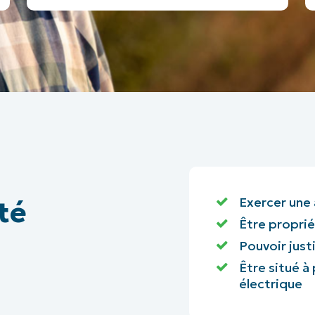
Exercer
une 
ité
Être proprié
Pouvoir just
Être situé à
électrique