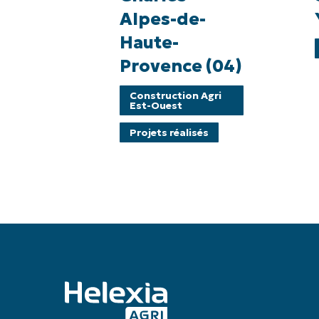
Alpes-
Yon
Alpes-de-
de-
(89)
Haute-
Haute-
Provence (04)
Provence
(04)
Construction Agri
Est-Ouest
Projets réalisés