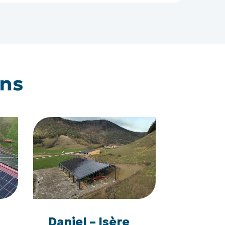
ons
Daniel
–
Isère
(38)
Daniel
–
Daniel – Isère