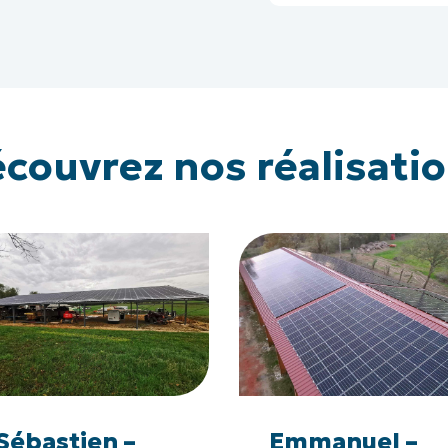
couvrez nos réalisati
astien
Emmanuel
–
ne
Gers
(32)
astien
Emmanuel
–
Sébastien –
Emmanuel –