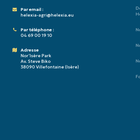
D
Par email :
He
helexia-agri@helexia.eu
Par téléphone :
No
04 69 00 19 10
No
Adresse
Nor’Isère Park
No
Av. Steve Biko
38090 Villefontaine (Isère)
Fo