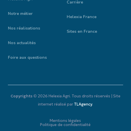
Carrière
Notre métier
Helexia France
Nos réalisations
Sites en France
Nos actualités
Foire aux questions
Copyrights ©
2026
Helexia Agri. Tous droits réservés | Site
internet réalisé par
TLAgency
.
M
e
n
t
i
o
n
s
l
é
g
a
l
e
s
P
o
l
i
t
i
q
u
e
d
e
c
o
n
f
i
d
e
n
t
i
a
l
i
t
é