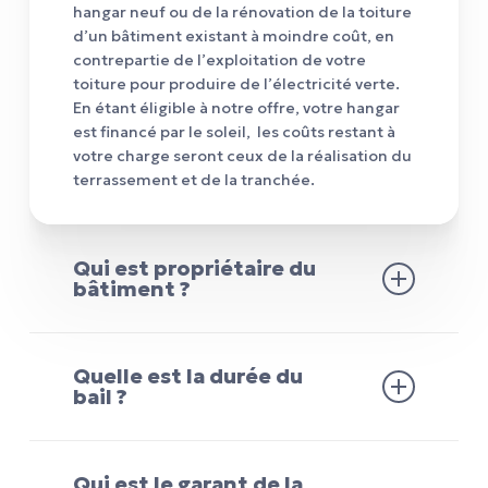
hangar neuf ou de la rénovation de la toiture
d’un bâtiment existant à moindre coût, en
contrepartie de l’exploitation de votre
toiture pour produire de l’électricité verte.
En étant éligible à notre offre, votre hangar
est financé par le soleil, les coûts restant à
votre charge seront ceux de la réalisation du
terrassement et de la tranchée.
Qui est propriétaire du
bâtiment ?
Nos partenariats sont encadrés par un bail
emphytéotique, il s’agit d’un bail immobilier
Quelle est la durée du
longue durée conférant au locataire une
bail ?
quasi propriété du bien. Défini par l’article
L451-1 du Code rural et de la pêche
Nous sommes liés par un bail emphytéotique
maritime, le bail emphytéotique permet au
que nous avons signé ensemble. Il s’agit d’un
Qui est le garant de la