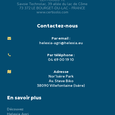
Savoie Technolac, 39 allée du lac de Côme
73 372 LE BOURGET-DU-LAC - FRANCE
www.certisolis.com
Contactez-nous
Par email :
helexia-agri@helexia.eu
Par téléphone :
04 69 00 19 10
Adresse
Nor’Isère Park
Av. Steve Biko
38090 Villefontaine (Isère)
En savoir plus
Découvez
Helexia Agri