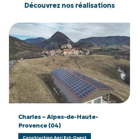
Découvrez nos réalisations
Charles
–
Alpes-
de-
Haute-
Provence
(04)
Charles
–
Charles – Alpes-de-Haute-
Alpes-
Provence (04)
de-
Construction Agri Est-Ouest