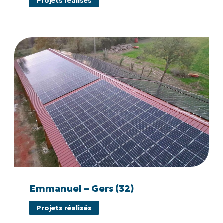
Projets réalisés
(89)
Emmanuel
–
Gers
(32)
Emmanuel
–
Emmanuel – Gers (32)
Gers
Projets réalisés
(32)