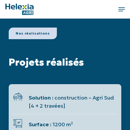
Skip
Men
to
main
content
Nos réalisations
Projets réalisés
Solution :
construction – Agri Sud
[4 + 2 travées]
Surface :
1200 m²