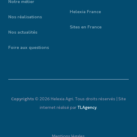
Notre métier
Helexia France
Nos réalisations
Sites en France
Nos actualités
Foire aux questions
Copyrights ©
2026
Helexia Agri. Tous droits réservés | Site
internet réalisé par
TLAgency
.
M
e
n
t
i
o
n
s
l
é
g
a
l
e
s