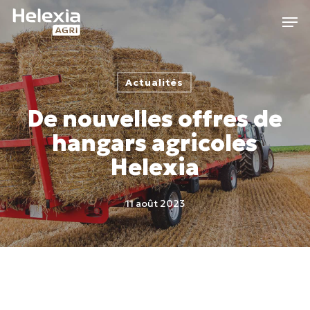
Skip
Men
to
main
content
Actualités
De nouvelles offres de
hangars agricoles
Helexia
11 août 2023