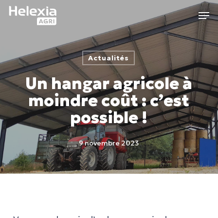
Skip
Men
to
main
content
Actualités
Un hangar agricole à
moindre coût : c’est
possible !
9 novembre 2023